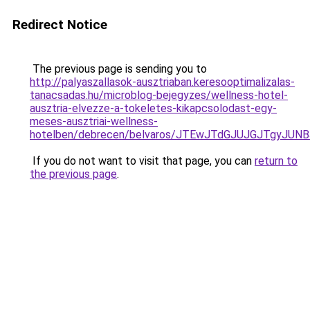
Redirect Notice
The previous page is sending you to
http://palyaszallasok-ausztriaban.keresooptimalizalas-
tanacsadas.hu/microblog-bejegyzes/wellness-hotel-
ausztria-elvezze-a-tokeletes-kikapcsolodast-egy-
meses-ausztriai-wellness-
hotelben/debrecen/belvaros/JTEwJTdGJUJGJTgyJ
If you do not want to visit that page, you can
return to
the previous page
.