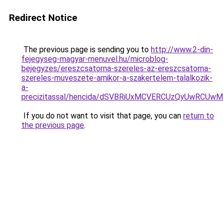
Redirect Notice
The previous page is sending you to
http://www.2-din-
fejegyseg-magyar-menuvel.hu/microblog-
bejegyzes/ereszcsatorna-szereles-az-ereszcsatorna-
szereles-muveszete-amikor-a-szakertelem-talalkozik-
a-
precizitassal/hencida/dSVBRiUxMCVERCUzQyUwRC
If you do not want to visit that page, you can
return to
the previous page
.