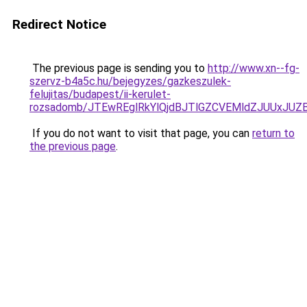
Redirect Notice
The previous page is sending you to
http://www.xn--fg-
szervz-b4a5c.hu/bejegyzes/gazkeszulek-
felujitas/budapest/ii-kerulet-
rozsadomb/JTEwREglRkYlQjdBJTlGZCVEMldZJUUxJ
If you do not want to visit that page, you can
return to
the previous page
.